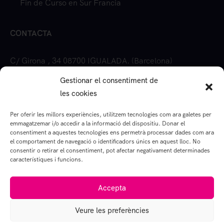
Fin de Curso en Sur Francia
CONTACTA
C/ Girona , 34 08700 IGUALADA. (Barcelona)
Gestionar el consentiment de
93 803 06 94 (ext. 309)
les cookies
reserves@byebyegroup.com
Per oferir les millors experiències, utilitzem tecnologies com ara galetes per
emmagatzemar i/o accedir a la informació del dispositiu. Donar el
consentiment a aquestes tecnologies ens permetrà processar dades com ara
el comportament de navegació o identificadors únics en aquest lloc. No
consentir o retirar el consentiment, pot afectar negativament determinades
característiques i funcions.
© 2024 Bye Bye Group. Tots els drets reservats. ©
Disseny per Jordi Magaña.
Accepta
Veure les preferències