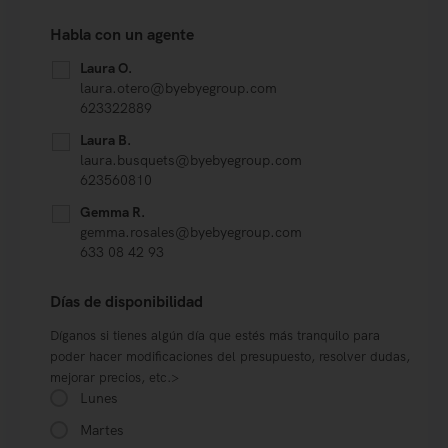
Habla con un agente
Laura O.
laura.otero@byebyegroup.com
623322889
Laura B.
laura.busquets@byebyegroup.com
623560810
Gemma R.
gemma.rosales@byebyegroup.com
633 08 42 93
Días de disponibilidad
Díganos si tienes algún día que estés más tranquilo para
poder hacer modificaciones del presupuesto, resolver dudas,
mejorar precios, etc.>
Lunes
Martes