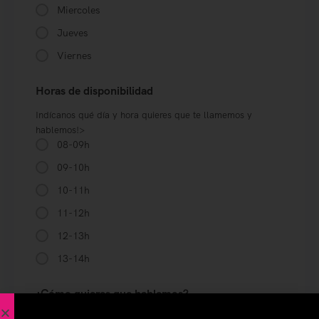
Miercoles
Jueves
Viernes
Horas de disponibilidad
Indícanos qué día y hora quieres que te llamemos y
hablemos!>
08-09h
09-10h
10-11h
11-12h
12-13h
13-14h
¿Cómo quieres que hablemos?
Si quieres podemos vernos por videoconfe de whats, zoom,