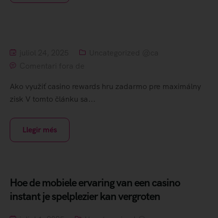
juliol 24, 2025
Uncategorized @ca
Comentari fora de
Ako využiť casino rewards hru zadarmo pre maximálny
zisk V tomto článku sa...
Llegir més
Hoe de mobiele ervaring van een casino
instant je spelplezier kan vergroten