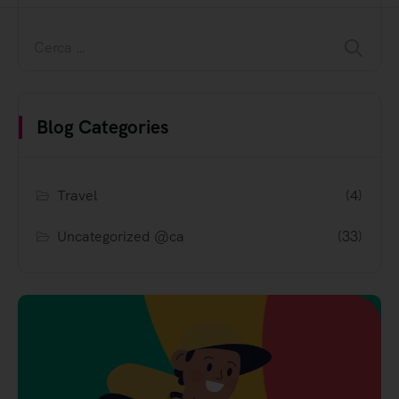
Blog Categories
Travel
(4)
Uncategorized @ca
(33)