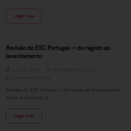
Llegir més
Revisão do ESC Portugal — do registo ao
levantamento
juny 29, 2025
Uncategorized @ca
Comentari fora de
Revisão do ESC Portugal — do registo ao levantamento
Table of Contents O...
Llegir més