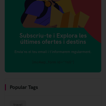
Subscriu-te i Explora les
últimes ofertes i destins
Envia'ns el teu email i t'informarem regularment.
[mc4wp_form id="165"]
Popular Tags
travel