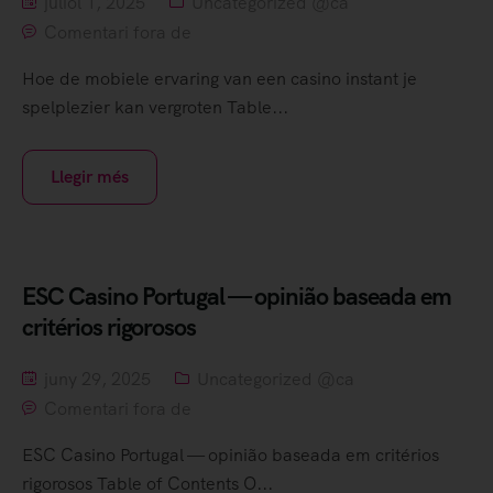
juliol 1, 2025
Uncategorized @ca
Comentari fora de
Hoe de mobiele ervaring van een casino instant je
spelplezier kan vergroten Table...
Llegir més
ESC Casino Portugal — opinião baseada em
critérios rigorosos
juny 29, 2025
Uncategorized @ca
Comentari fora de
ESC Casino Portugal — opinião baseada em critérios
rigorosos Table of Contents O...