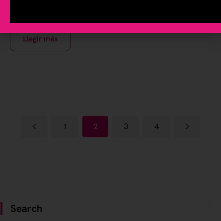
To guide you...
Llegir més
1
2
3
4
Search