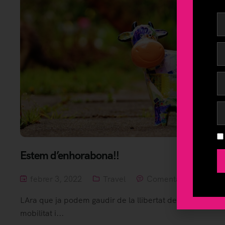
Estem d’enhorabona!!
febrer 3, 2022
Travel
Comentari fora de
LAra que ja podem gaudir de la llibertat de tenir més
mobilitat i...