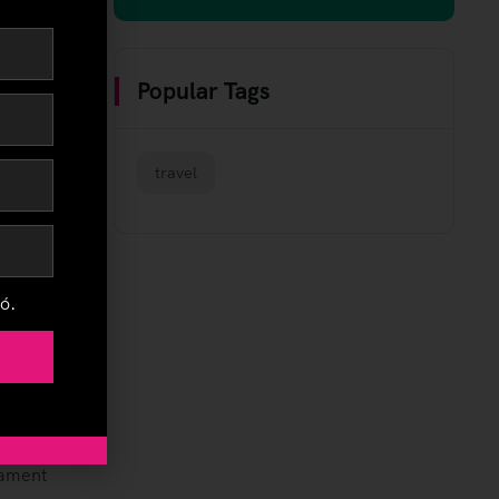
Popular Tags
travel
ó.
ar
jament