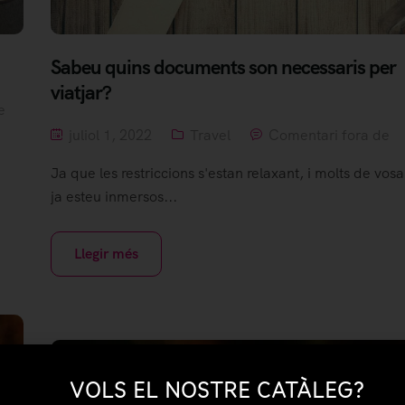
Sabeu quins documents son necessaris per
viatjar?
e
juliol 1, 2022
Travel
Comentari fora de
Ja que les restriccions s'estan relaxant, i molts de vosa
ja esteu inmersos...
Llegir més
VOLS EL NOSTRE CATÀLEG?