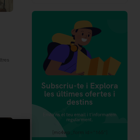
ltres
Subscriu-te i Explora
les últimes ofertes i
destins
Envia'ns el teu email i t'informarem
regularment.
[mc4wp_form id="165"]