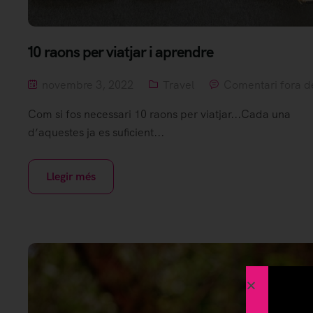
10 raons per viatjar i aprendre
novembre 3, 2022
Travel
Comentari fora d
Com si fos necessari 10 raons per viatjar...Cada una
d’aquestes ja es suficient...
Llegir més