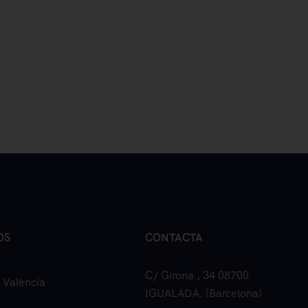
OS
CONTACTA
C/ Girona , 34 08700
 València
IGUALADA. (Barcelona)