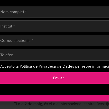
Accepto la Política de Privadesa de Dades per rebre informaci
Enviar
Dia internacional contra l’assetjament escol
maig 2, 2021
Travel
Comentari fora de
El dia 2 de maig, és el dia internacional contra l’Asset