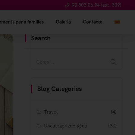
93 803 06 94 (ext. 309)
ments per a families
Galeria
Contacte
Search
Blog Categories
Travel
(4)
Uncategorized @ca
(33)