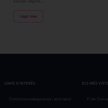
Escolar. Segons...
Llegir més
LINKS D'INTERÈS
ELS MÉS VIST
Condicions assegurança i anul·lació
Fi de Curs a