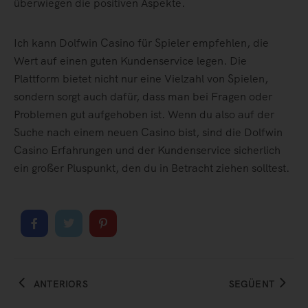
überwiegen die positiven Aspekte.
Ich kann Dolfwin Casino für Spieler empfehlen, die
Wert auf einen guten Kundenservice legen. Die
Plattform bietet nicht nur eine Vielzahl von Spielen,
sondern sorgt auch dafür, dass man bei Fragen oder
Problemen gut aufgehoben ist. Wenn du also auf der
Suche nach einem neuen Casino bist, sind die Dolfwin
Casino Erfahrungen und der Kundenservice sicherlich
ein großer Pluspunkt, den du in Betracht ziehen solltest.
ANTERIORS
SEGÜENT