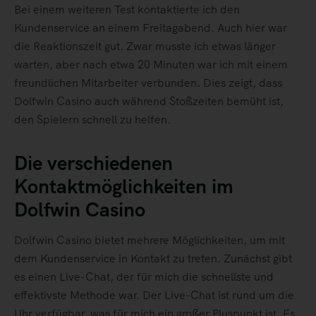
Bei einem weiteren Test kontaktierte ich den
Kundenservice an einem Freitagabend. Auch hier war
die Reaktionszeit gut. Zwar musste ich etwas länger
warten, aber nach etwa 20 Minuten war ich mit einem
freundlichen Mitarbeiter verbunden. Dies zeigt, dass
Dolfwin Casino auch während Stoßzeiten bemüht ist,
den Spielern schnell zu helfen.
Die verschiedenen
Kontaktmöglichkeiten im
Dolfwin Casino
Dolfwin Casino bietet mehrere Möglichkeiten, um mit
dem Kundenservice in Kontakt zu treten. Zunächst gibt
es einen Live-Chat, der für mich die schnellste und
effektivste Methode war. Der Live-Chat ist rund um die
Uhr verfügbar, was für mich ein großer Pluspunkt ist. Es