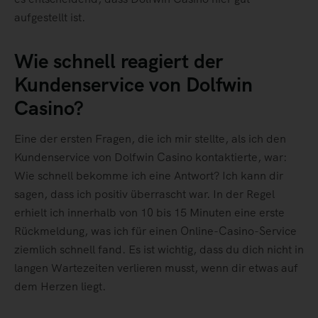
aufgestellt ist.
Wie schnell reagiert der
Kundenservice von Dolfwin
Casino?
Eine der ersten Fragen, die ich mir stellte, als ich den
Kundenservice von Dolfwin Casino kontaktierte, war:
Wie schnell bekomme ich eine Antwort? Ich kann dir
sagen, dass ich positiv überrascht war. In der Regel
erhielt ich innerhalb von 10 bis 15 Minuten eine erste
Rückmeldung, was ich für einen Online-Casino-Service
ziemlich schnell fand. Es ist wichtig, dass du dich nicht in
langen Wartezeiten verlieren musst, wenn dir etwas auf
dem Herzen liegt.