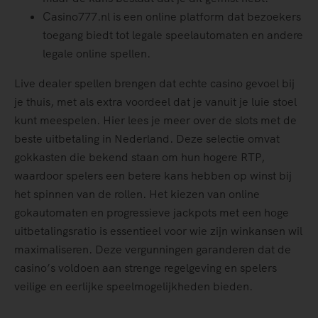
Casino777.nl is een online platform dat bezoekers
toegang biedt tot legale speelautomaten en andere
legale online spellen.
Live dealer spellen brengen dat echte casino gevoel bij
je thuis, met als extra voordeel dat je vanuit je luie stoel
kunt meespelen. Hier lees je meer over de slots met de
beste uitbetaling in Nederland. Deze selectie omvat
gokkasten die bekend staan om hun hogere RTP,
waardoor spelers een betere kans hebben op winst bij
het spinnen van de rollen. Het kiezen van online
gokautomaten en progressieve jackpots met een hoge
uitbetalingsratio is essentieel voor wie zijn winkansen wil
maximaliseren. Deze vergunningen garanderen dat de
casino’s voldoen aan strenge regelgeving en spelers
veilige en eerlijke speelmogelijkheden bieden.