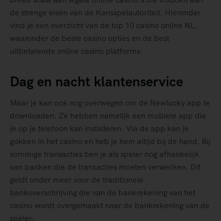
de strenge eisen van de Kansspelautoriteit. Hieronder
vind je een overzicht van de top 10 casino online NL,
waaronder de beste casino opties en de best
uitbetalende online casino platforms.
Dag en nacht klantenservice
Maar je kan ook nog overwegen om de Newlucky app te
downloaden. Ze hebben namelijk een mobiele app die
je op je telefoon kan installeren. Via de app kan je
gokken in het casino en heb je hem altijd bij de hand. Bij
sommige transacties ben je als speler nog afhankelijk
van banken die de transacties moeten verwerken. Dit
geldt onder meer voor de traditionele
bankoverschrijving die van de bankrekening van het
casino wordt overgemaakt naar de bankrekening van de
speler.