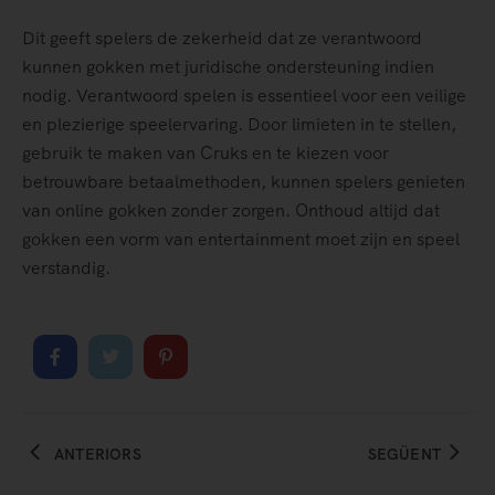
Dit geeft spelers de zekerheid dat ze verantwoord
kunnen gokken met juridische ondersteuning indien
nodig. Verantwoord spelen is essentieel voor een veilige
en plezierige speelervaring. Door limieten in te stellen,
gebruik te maken van Cruks en te kiezen voor
betrouwbare betaalmethoden, kunnen spelers genieten
van online gokken zonder zorgen. Onthoud altijd dat
gokken een vorm van entertainment moet zijn en speel
verstandig.
ANTERIORS
SEGÜENT