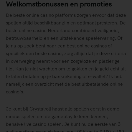
Welkomstbonussen en promoties
De beste online casino platforms zorgen ervoor dat deze
spellen altijd beschikbaar zijn en optimaal presteren. De
beste online casino Nederland combineert veiligheid,
betrouwbaarheid en een uitstekende speelervaring. Of
je nu op zoek bent naar een best online casinos of
specifiek een beste casino, zorg altijd dat je deze criteria
in overweging neemt voor een zorgeloze en plezierige
tijd. Kan je niet wachten om te gokken en je geld echt uit
te laten betalen op je bankrekening of e-wallet? Ik heb
namelijk een overzicht met de best uitbetalende online
casino’s.
Je kunt bij Crystalroll haast alle spellen eerst in demo
modus spelen om de gameplay te leren kennen,
behalve live casino spelen. Je kunt nu de eerste van 3
welkomstbonussen claimen van 100% up to €150 + 150